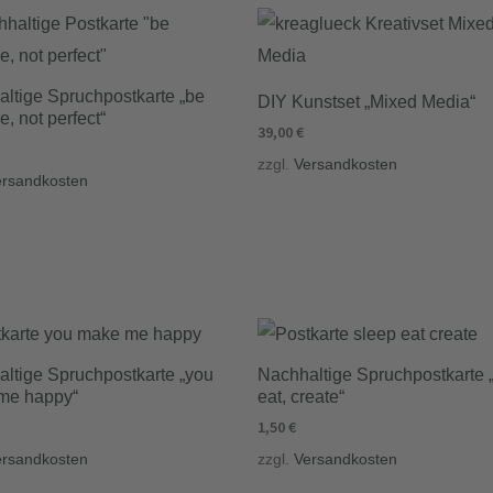
ltige Spruchpostkarte „be
DIY Kunstset „Mixed Media“
e, not perfect“
39,00
€
zzgl.
Versandkosten
ersandkosten
ltige Spruchpostkarte „you
Nachhaltige Spruchpostkarte „
me happy“
eat, create“
1,50
€
ersandkosten
zzgl.
Versandkosten