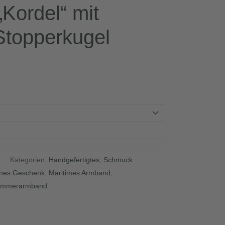
Kordel“ mit
Stopperkugel
0
Kategorien:
Handgefertigtes
,
Schmuck
ines Geschenk
,
Maritimes Armband
,
ommerarmband