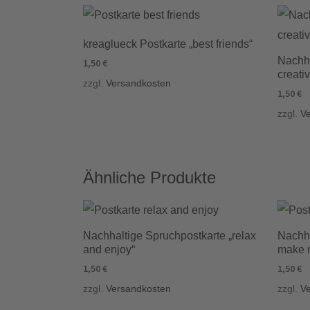
kreaglueck Postkarte „best friends“
Nachha
1,50
€
creativ
zzgl.
Versandkosten
1,50
€
zzgl.
V
Ähnliche Produkte
Nachhaltige Spruchpostkarte „relax
Nachha
and enjoy“
make 
1,50
€
1,50
€
zzgl.
Versandkosten
zzgl.
V