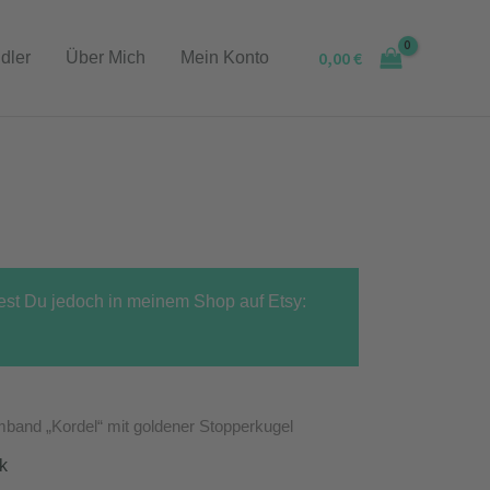
0,00
€
dler
Über Mich
Mein Konto
dest Du jedoch in meinem Shop auf Etsy:
mband „Kordel“ mit goldener Stopperkugel
k