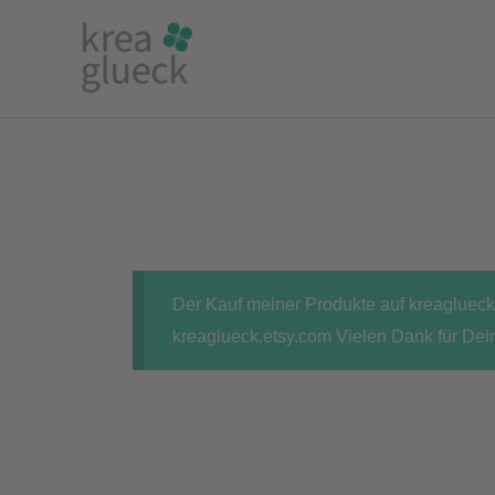
Zum
Inhalt
springen
Der Kauf meiner Produkte auf kreaglueck.
kreaglueck.etsy.com Vielen Dank für Dei