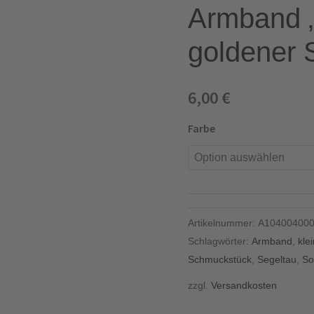
Armband „
goldener 
6,00
€
Farbe
Artikelnummer:
A10400400
Schlagwörter:
Armband
,
kle
Schmuckstück
,
Segeltau
,
S
zzgl.
Versandkosten