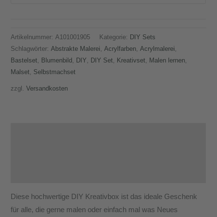
Artikelnummer:
A101001905
Kategorie:
DIY Sets
Schlagwörter:
Abstrakte Malerei
,
Acrylfarben
,
Acrylmalerei
,
Bastelset
,
Blumenbild
,
DIY
,
DIY Set
,
Kreativset
,
Malen lernen
,
Malset
,
Selbstmachset
zzgl.
Versandkosten
Beschreibung
Zusätzliche Informationen
Produktsicherheit
Diese hochwertige DIY Kreativbox ist das ideale Geschenk
für alle, die gerne malen oder einfach mal was Neues