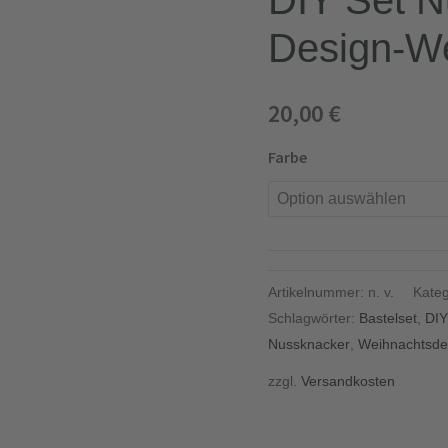
DIY Set N
Design-We
20,00
€
Farbe
Artikelnummer:
n. v.
Kate
Schlagwörter:
Bastelset
,
DIY
Nussknacker
,
Weihnachtsde
zzgl.
Versandkosten