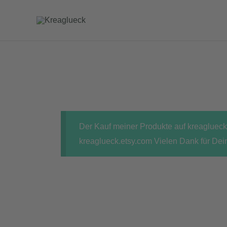
Zum
Inhalt
springen
Der Kauf meiner Produkte auf kreaglueck.
kreaglueck.etsy.com Vielen Dank für Dei