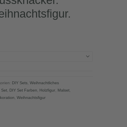
ussknacker.
ihnachtsfigur.
gorien:
DIY Sets
,
Weihnachtliches
 Set
,
DIY Set Farben
,
Holzfigur
,
Malset
,
koration
,
Weihnachtsfigur