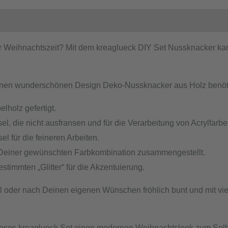
er Weihnachtszeit? Mit dem kreaglueck DIY Set Nussknacker ka
 einen wunderschönen Design Deko-Nussknacker aus Holz benöti
lholz gefertigt.
die nicht ausfransen und für die Verarbeitung von Acrylfarben 
el für die feineren Arbeiten.
 Deiner gewünschten Farbkombination zusammengestellt.
timmten „Glitter“ für die Akzentuierung.
 oder nach Deinen eigenen Wünschen fröhlich bunt und mit viel 
 dieses kreaglueck Set einen modernen Weihnachtslook zum Sel