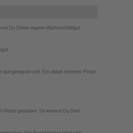
nnst Du Deine eigene Weihnachtsfigur
gst.
gut geeignet sind. Ein etwas breiterer Pinsel
Glitzer gestalten. So kreierst Du Dein
bermachen. Der Nussknacker lässt sich