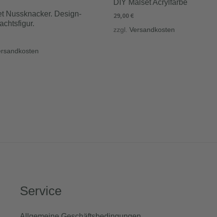
DIY Malset Acrylfarbe
t Nussknacker. Design-
29,00
€
chtsfigur.
zzgl.
Versandkosten
ersandkosten
Service
Allgemeine Geschäftsbedingungen