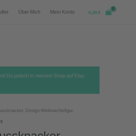
0,00
€
dler
Über Mich
Mein Konto
dest Du jedoch in meinem Shop auf Etsy:
ussknacker. Design-Weihnachtsfigur.
es