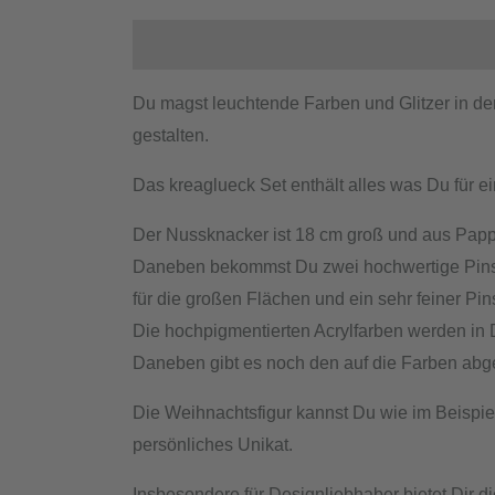
Beschreibung
Produktsicherheit
Du magst leuchtende Farben und Glitzer in d
gestalten.
Das kreaglueck Set enthält alles was Du für
Der Nussknacker ist 18 cm groß und aus Pappe
Daneben bekommst Du zwei hochwertige Pinsel, 
für die großen Flächen und ein sehr feiner Pins
Die hochpigmentierten Acrylfarben werden in
Daneben gibt es noch den auf die Farben abges
Die Weihnachtsfigur kannst Du wie im Beispiel
persönliches Unikat.
Insbesondere für Designliebhaber bietet Dir